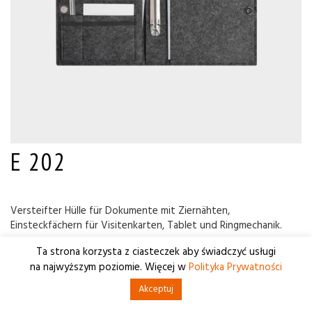
E 202
Versteifter Hülle für Dokumente mit Ziernähten,
Einsteckfächern für Visitenkarten, Tablet und Ringmechanik.
Ta strona korzysta z ciasteczek aby świadczyć usługi
na najwyższym poziomie. Więcej w
Polityka Prywatności
Akceptuj
ANFRAGE SENDENT