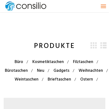
T
o
g
g
l
e
n
PRODUKTE
a
v
i
g
Büro
Kosmetiktaschen
Filztaschen
a
t
Bürotaschen
Neu
Gadgets
Weihnachten
i
Weintaschen
Brieftaschen
Ostern
o
n