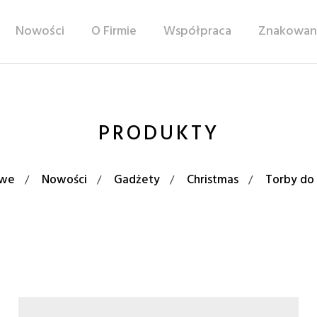
Nowości
O Firmie
Współpraca
Znakowan
PRODUKTY
owe
Nowości
Gadżety
Christmas
Torby do