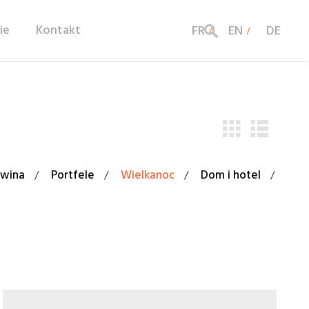
ie
Kontakt
FR
EN
DE
 wina
Portfele
Wielkanoc
Dom i hotel