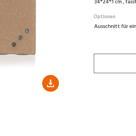
34*24*1 cm , fass
Optionen
Ausschnitt für ei