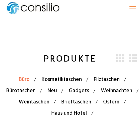
T
o
g
g
l
e
n
PRODUKTE
a
v
i
g
Büro
Kosmetiktaschen
Filztaschen
a
t
Bürotaschen
Neu
Gadgets
Weihnachten
i
Weintaschen
Brieftaschen
Ostern
o
n
Haus und Hotel