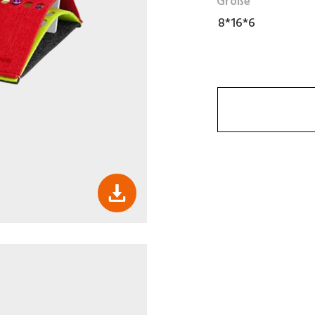
Größe
8*16*6