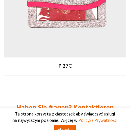
P 27C
Haben Sie fragen? Kontaktieren
Ta strona korzysta z ciasteczek aby świadczyć usługi
+48 61 877 26 46
na najwyższym poziomie. Więcej w
Polityka Prywatności
© 2026 Consilio
Akceptuj