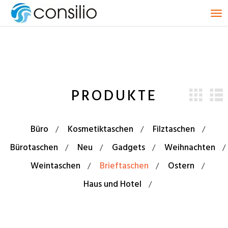
T
o
g
g
l
e
n
PRODUKTE
a
v
i
g
Büro
Kosmetiktaschen
Filztaschen
a
t
Bürotaschen
Neu
Gadgets
Weihnachten
i
Weintaschen
Brieftaschen
Ostern
o
n
Haus und Hotel