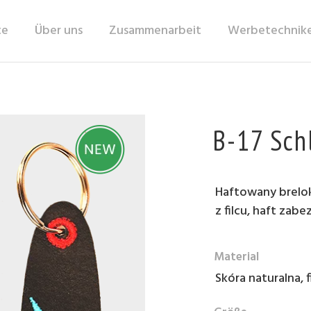
te
Über uns
Zusammenarbeit
Werbetechnik
B-17 Sch
Haftowany brelok 
z filcu, haft zab
Material
Skóra naturalna, f